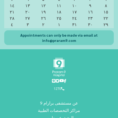
١٤
١٣
١٢
١١
١٠
٩
٨
٢١
٢٠
١٩
١٨
١٧
١٦
١٥
٢٨
٢٧
٢٦
٢٥
٢٤
٢٣
٢٢
٤
٣
٢
١
٣١
٣٠
٢٩
Appointments can only be made via email at
info@praram9.com
1270
عن مستشفى برارام 9
مراكز التخصصات الطبية
البحث عن طبيب