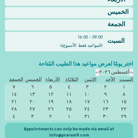
الأربعاء
الخميس
الجمعة
09:00 - 16:00
السبت
4
(
المواعيد فقط: الأسبوع
)
اختر يومًا لعرض مواعيد هذا الطبيب المُتاحة
«
‹
أغسطس ٢٠٢٦
›
»
السبت
الأحد
الاثنين
الثلاثاء
الأربعاء
الخميس
الجمعة
٧
٦
٥
٤
٣
٢
١
١٤
١٣
١٢
١١
١٠
٩
٨
٢١
٢٠
١٩
١٨
١٧
١٦
١٥
٢٨
٢٧
٢٦
٢٥
٢٤
٢٣
٢٢
٤
٣
٢
١
٣١
٣٠
٢٩
Appointments can only be made via email at
info@praram9.com