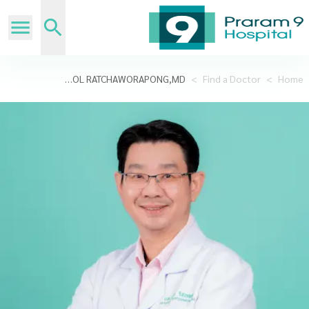
KAMPOL RATCHAWORAPONG,MD.
>
Find a Doctor
>
Home