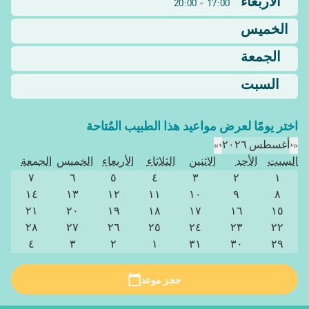
الأربعاء
17:00 - 20:00
الخميس
الجمعة
السبت
اختر يومًا لعرض مواعيد هذا الطبيب المُتاحة
«
‹
أغسطس ٢٠٢٦
›
»
السبت
الأحد
الاثنين
الثلاثاء
الأربعاء
الخميس
الجمعة
٧
٦
٥
٤
٣
٢
١
١٤
١٣
١٢
١١
١٠
٩
٨
٢١
٢٠
١٩
١٨
١٧
١٦
١٥
٢٨
٢٧
٢٦
٢٥
٢٤
٢٣
٢٢
٤
٣
٢
١
٣١
٣٠
٢٩
حجز موعد