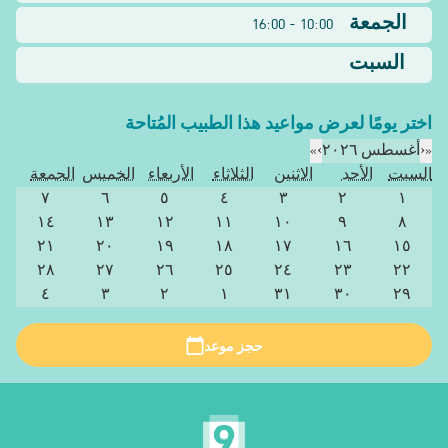
الجمعة
10:00 - 16:00
السبت
اختر يومًا لعرض مواعيد هذا الطبيب المُتاحة
«
‹
أغسطس ٢٠٢٦
›
»
السبت
الأحد
الاثنين
الثلاثاء
الأربعاء
الخميس
الجمعة
٧
٦
٥
٤
٣
٢
١
١٤
١٣
١٢
١١
١٠
٩
٨
٢١
٢٠
١٩
١٨
١٧
١٦
١٥
٢٨
٢٧
٢٦
٢٥
٢٤
٢٣
٢٢
٤
٣
٢
١
٣١
٣٠
٢٩
حجز موعد