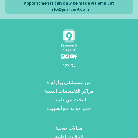
Appointments can only be made via email at
info@praram9.com
1270
عن مستشفى برارام 9
مراكز التخصصات الطبية
البحث عن طبيب
حجز موعد مع الطبيب
مقالات صحية
الباقات الطبية