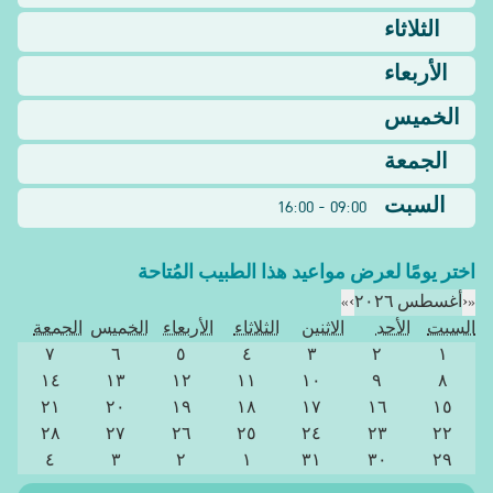
الثلاثاء
الأربعاء
الخميس
الجمعة
السبت
09:00 - 16:00
اختر يومًا لعرض مواعيد هذا الطبيب المُتاحة
«
‹
أغسطس ٢٠٢٦
›
»
السبت
الأحد
الاثنين
الثلاثاء
الأربعاء
الخميس
الجمعة
٧
٦
٥
٤
٣
٢
١
١٤
١٣
١٢
١١
١٠
٩
٨
٢١
٢٠
١٩
١٨
١٧
١٦
١٥
٢٨
٢٧
٢٦
٢٥
٢٤
٢٣
٢٢
٤
٣
٢
١
٣١
٣٠
٢٩