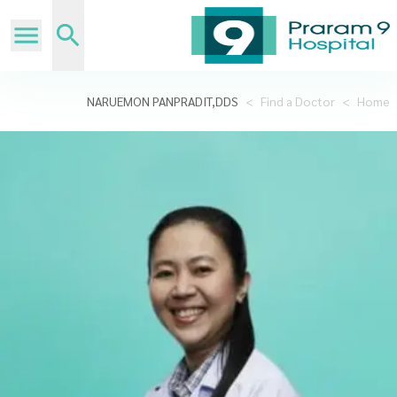
NARUEMON PANPRADIT,DDS
>
Find a Doctor
>
Home