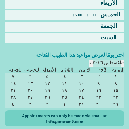
الأربعاء
الخميس
13:00 - 16:00
الجمعة
السبت
اختر يومًا لعرض مواعيد هذا الطبيب المُتاحة
«
‹
أغسطس ٢٠٢٦
›
»
السبت
الأحد
الاثنين
الثلاثاء
الأربعاء
الخميس
الجمعة
٧
٦
٥
٤
٣
٢
١
١٤
١٣
١٢
١١
١٠
٩
٨
٢١
٢٠
١٩
١٨
١٧
١٦
١٥
٢٨
٢٧
٢٦
٢٥
٢٤
٢٣
٢٢
٤
٣
٢
١
٣١
٣٠
٢٩
Appointments can only be made via email at
info@praram9.com