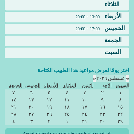
الثلاثاء
الأربعاء
13:00 - 20:00
الخميس
17:00 - 20:00
الجمعة
السبت
اختر يومًا لعرض مواعيد هذا الطبيب المُتاحة
«
‹
أغسطس ٢٠٢٦
›
»
السبت
الأحد
الاثنين
الثلاثاء
الأربعاء
الخميس
الجمعة
٧
٦
٥
٤
٣
٢
١
١٤
١٣
١٢
١١
١٠
٩
٨
٢١
٢٠
١٩
١٨
١٧
١٦
١٥
٢٨
٢٧
٢٦
٢٥
٢٤
٢٣
٢٢
٤
٣
٢
١
٣١
٣٠
٢٩
Appointments can only be made via email at