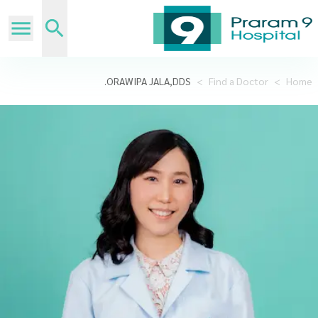
ORAWIPA JALA,DDS.
>
Find a Doctor
>
Home