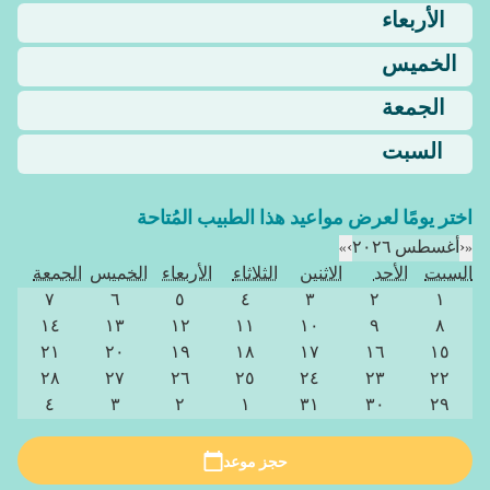
الأربعاء
الخميس
الجمعة
السبت
اختر يومًا لعرض مواعيد هذا الطبيب المُتاحة
«
‹
أغسطس ٢٠٢٦
›
»
السبت
الأحد
الاثنين
الثلاثاء
الأربعاء
الخميس
الجمعة
٧
٦
٥
٤
٣
٢
١
١٤
١٣
١٢
١١
١٠
٩
٨
٢١
٢٠
١٩
١٨
١٧
١٦
١٥
٢٨
٢٧
٢٦
٢٥
٢٤
٢٣
٢٢
٤
٣
٢
١
٣١
٣٠
٢٩
حجز موعد