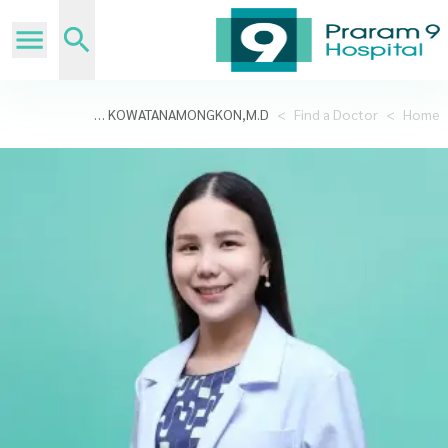
PATLADA KOWATANAMONGKON,M.D.
>
Find a Doctor
>
Home