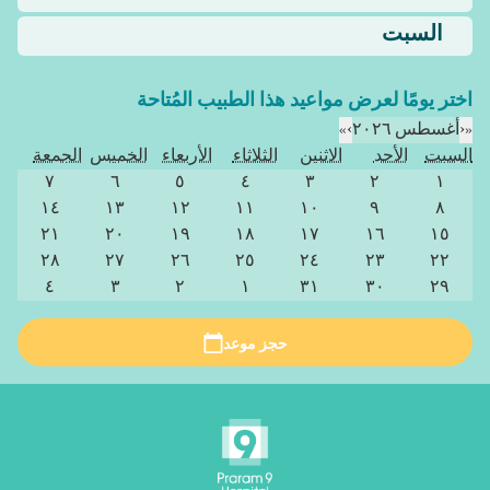
السبت
اختر يومًا لعرض مواعيد هذا الطبيب المُتاحة
«
‹
أغسطس ٢٠٢٦
›
»
السبت
الأحد
الاثنين
الثلاثاء
الأربعاء
الخميس
الجمعة
٧
٦
٥
٤
٣
٢
١
١٤
١٣
١٢
١١
١٠
٩
٨
٢١
٢٠
١٩
١٨
١٧
١٦
١٥
٢٨
٢٧
٢٦
٢٥
٢٤
٢٣
٢٢
٤
٣
٢
١
٣١
٣٠
٢٩
حجز موعد