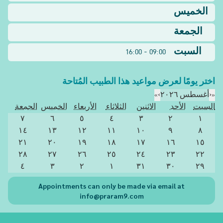
الخميس
الجمعة
السبت
09:00 - 16:00
اختر يومًا لعرض مواعيد هذا الطبيب المُتاحة
«
‹
أغسطس ٢٠٢٦
›
»
السبت
الأحد
الاثنين
الثلاثاء
الأربعاء
الخميس
الجمعة
٧
٦
٥
٤
٣
٢
١
١٤
١٣
١٢
١١
١٠
٩
٨
٢١
٢٠
١٩
١٨
١٧
١٦
١٥
٢٨
٢٧
٢٦
٢٥
٢٤
٢٣
٢٢
٤
٣
٢
١
٣١
٣٠
٢٩
Appointments can only be made via email at
info@praram9.com