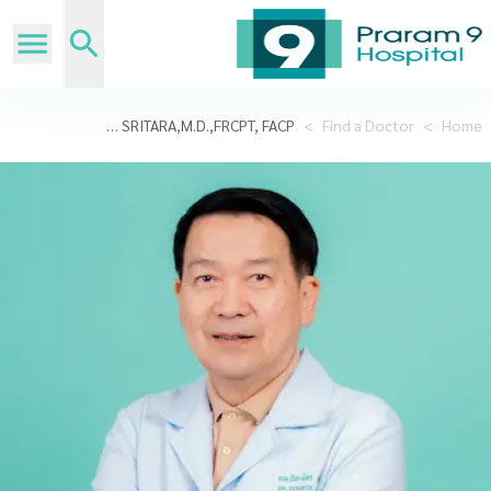
Prof.PIYAMITR SRITARA,M.D.,FRCPT, FACP
>
Find a Doctor
>
Home