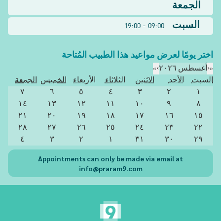
الجمعة
السبت
09:00 - 19:00
اختر يومًا لعرض مواعيد هذا الطبيب المُتاحة
«
‹
أغسطس ٢٠٢٦
›
»
السبت
الأحد
الاثنين
الثلاثاء
الأربعاء
الخميس
الجمعة
٧
٦
٥
٤
٣
٢
١
١٤
١٣
١٢
١١
١٠
٩
٨
٢١
٢٠
١٩
١٨
١٧
١٦
١٥
٢٨
٢٧
٢٦
٢٥
٢٤
٢٣
٢٢
٤
٣
٢
١
٣١
٣٠
٢٩
Appointments can only be made via email at
info@praram9.com