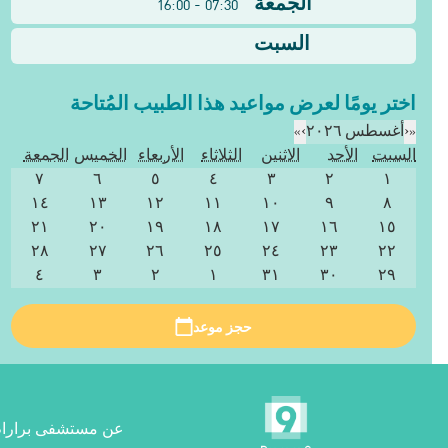
الجمعة
07:30 - 16:00
السبت
اختر يومًا لعرض مواعيد هذا الطبيب المُتاحة
«
‹
أغسطس ٢٠٢٦
›
»
السبت
الأحد
الاثنين
الثلاثاء
الأربعاء
الخميس
الجمعة
٧
٦
٥
٤
٣
٢
١
١٤
١٣
١٢
١١
١٠
٩
٨
٢١
٢٠
١٩
١٨
١٧
١٦
١٥
٢٨
٢٧
٢٦
٢٥
٢٤
٢٣
٢٢
٤
٣
٢
١
٣١
٣٠
٢٩
حجز موعد
عن مستشفى برارام 