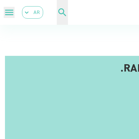
AR
RA