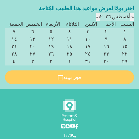
اختر يومًا لعرض مواعيد هذا الطبيب المُتاحة
«
‹
أغسطس ٢٠٢٦
›
»
السبت
الأحد
الاثنين
الثلاثاء
الأربعاء
الخميس
الجمعة
٧
٦
٥
٤
٣
٢
١
١٤
١٣
١٢
١١
١٠
٩
٨
٢١
٢٠
١٩
١٨
١٧
١٦
١٥
٢٨
٢٧
٢٦
٢٥
٢٤
٢٣
٢٢
٤
٣
٢
١
٣١
٣٠
٢٩
حجز موعد
1270