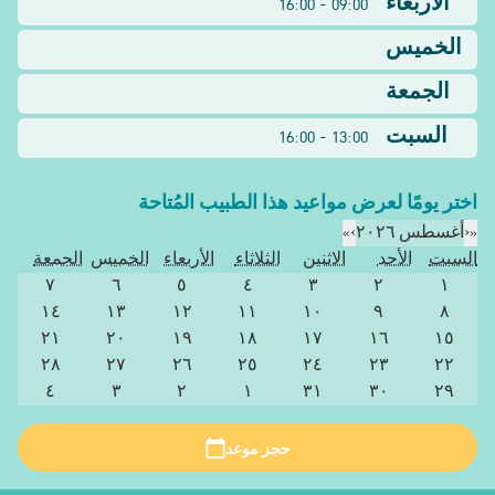
الأربعاء
09:00 - 16:00
الخميس
الجمعة
السبت
13:00 - 16:00
اختر يومًا لعرض مواعيد هذا الطبيب المُتاحة
«
‹
أغسطس ٢٠٢٦
›
»
السبت
الأحد
الاثنين
الثلاثاء
الأربعاء
الخميس
الجمعة
٧
٦
٥
٤
٣
٢
١
١٤
١٣
١٢
١١
١٠
٩
٨
٢١
٢٠
١٩
١٨
١٧
١٦
١٥
٢٨
٢٧
٢٦
٢٥
٢٤
٢٣
٢٢
٤
٣
٢
١
٣١
٣٠
٢٩
حجز موعد