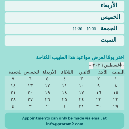
الأربعاء
الخميس
الجمعة
10:30 - 11:30
السبت
اختر يومًا لعرض مواعيد هذا الطبيب المُتاحة
«
‹
أغسطس ٢٠٢٦
›
»
السبت
الأحد
الاثنين
الثلاثاء
الأربعاء
الخميس
الجمعة
٧
٦
٥
٤
٣
٢
١
١٤
١٣
١٢
١١
١٠
٩
٨
٢١
٢٠
١٩
١٨
١٧
١٦
١٥
٢٨
٢٧
٢٦
٢٥
٢٤
٢٣
٢٢
٤
٣
٢
١
٣١
٣٠
٢٩
Appointments can only be made via email at
info@praram9.com