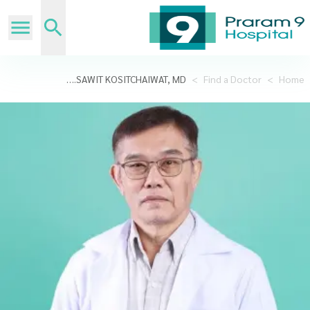
ASST.PROF.SAWIT KOSITCHAIWAT, MD.
>
Find a Doctor
>
Home