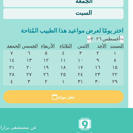
الجمعة
السبت
اختر يومًا لعرض مواعيد هذا الطبيب المُتاحة
«
‹
أغسطس ٢٠٢٦
›
»
السبت
الأحد
الاثنين
الثلاثاء
الأربعاء
الخميس
الجمعة
٧
٦
٥
٤
٣
٢
١
١٤
١٣
١٢
١١
١٠
٩
٨
٢١
٢٠
١٩
١٨
١٧
١٦
١٥
٢٨
٢٧
٢٦
٢٥
٢٤
٢٣
٢٢
٤
٣
٢
١
٣١
٣٠
٢٩
حجز موعد
عن مستشفى برارام 