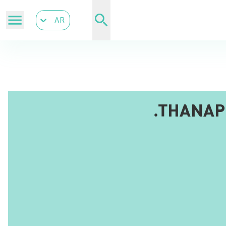
AR
THANAP