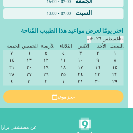
الجمعة
07:00 - 16:00
السبت
07:00 - 13:00
اختر يومًا لعرض مواعيد هذا الطبيب المُتاحة
«
‹
أغسطس ٢٠٢٦
›
»
السبت
الأحد
الاثنين
الثلاثاء
الأربعاء
الخميس
الجمعة
٧
٦
٥
٤
٣
٢
١
١٤
١٣
١٢
١١
١٠
٩
٨
٢١
٢٠
١٩
١٨
١٧
١٦
١٥
٢٨
٢٧
٢٦
٢٥
٢٤
٢٣
٢٢
٤
٣
٢
١
٣١
٣٠
٢٩
حجز موعد
عن مستشفى برارام 