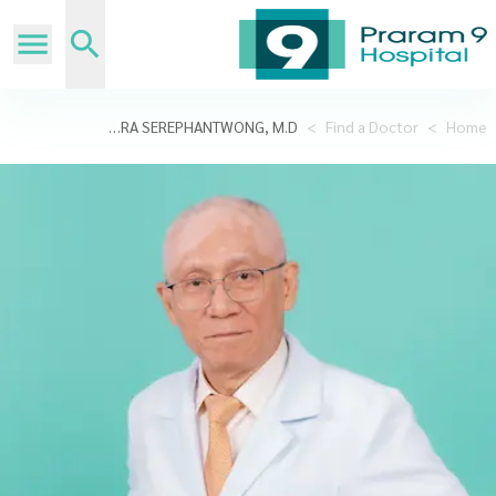
VEERA SEREPHANTWONG, M.D.
>
Find a Doctor
>
Home