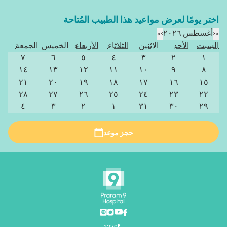
اختر يومًا لعرض مواعيد هذا الطبيب المُتاحة
«
‹
أغسطس ٢٠٢٦
›
»
السبت
الأحد
الاثنين
الثلاثاء
الأربعاء
الخميس
الجمعة
٧
٦
٥
٤
٣
٢
١
١٤
١٣
١٢
١١
١٠
٩
٨
٢١
٢٠
١٩
١٨
١٧
١٦
١٥
٢٨
٢٧
٢٦
٢٥
٢٤
٢٣
٢٢
٤
٣
٢
١
٣١
٣٠
٢٩
حجز موعد