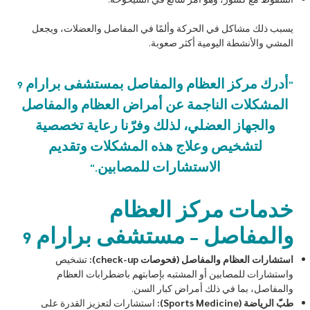
يسبب ذلك مشاكل في الحركة وألمًا في المفاصل والعضلات، ويجعل
المشي والأنشطة اليومية أكثر صعوبة.
"أدرك مركز العظام والمفاصل بمستشفى برارام 9
المشكلات الناجمة عن أمراض العظام والمفاصل
والجهاز العضلي، لذلك وفرّنا رعاية تخصصية
لتشخيص وعلاج هذه المشكلات وتقديم
الاستشارات للمصابين."
خدمات مركز العظام
والمفاصل – مستشفى برارام 9
استشارات العظام والمفاصل (فحوصات check-up):
تشخيص
واستشارات للمصابين أو المشتبه بإصابتهم باضطرابات العظام
والمفاصل، بما في ذلك أمراض كبار السن.
طبّ الرياضة (Sports Medicine):
استشارات لتعزيز القدرة على