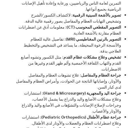
التمرين لعامة الناس والرياضيين، ورعاية وإعادة تأهيل الإصابات
الرياضية بجميع أنواعها.
تصوير بالأشعة السينية الرقمية:
لاكتشاف الكسور/الشرخ
وتشخيص التهابات العظام والمفاصل بصور رقمية عالية الدقة.
التصوير المقطعي المحوسب (CT):
معلومات أدق عن اضطرابات
العظام مقارنة بالأشعة العادية.
التصوير بالرنين المغناطيسي (MRI):
تفاصيل عالية للعظام
والأنسجة الرخوة المحيطة، ما يساعد في التشخيص والتخطيط
العلاجي بدقة.
تشخيص وعلاج مشكلات عظام القدم:
مثل الكسور وتشوه أصابع
القدم والتهاب اللفافة الأخمصية وألم ظهر القدم وغيرها من
الاضطرابات.
جراحة العظام والمفاصل:
علاج تشوهات العظام والمفاصل
والأوتار، وإصاباتها الناتجة عن الحوادث، وأمراض العظام والمفاصل
لدى كبار السن.
جراحة اليد والمجهرية (Hand & Microsurgery):
استشارات
وعلاج مشكلات الأصابع واليد والذراع بما يشمل الأعصاب،
وجراحات لإصلاح الإصابات والتشوّهات في الأصابع واليد والذراع
والأوتار والأعصاب.
جراحة عظام الأطفال (Pediatric Orthopedics):
استشارات
وعلاج اضطرابات العظام والعضلات والأوتار لدى الأطفال.