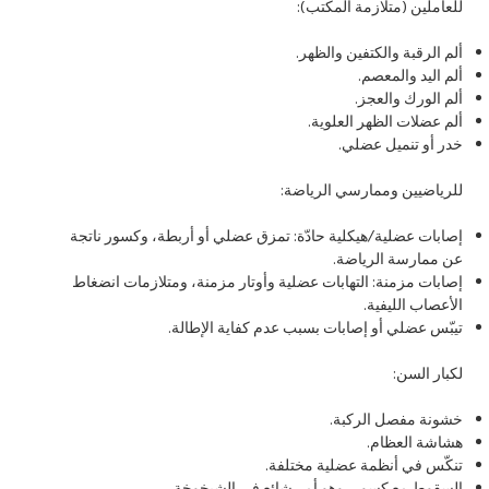
للعاملين (متلازمة المكتب):
ألم الرقبة والكتفين والظهر.
ألم اليد والمعصم.
ألم الورك والعجز.
ألم عضلات الظهر العلوية.
خدر أو تنميل عضلي.
للرياضيين وممارسي الرياضة:
إصابات عضلية/هيكلية حادّة: تمزق عضلي أو أربطة، وكسور ناتجة
عن ممارسة الرياضة.
إصابات مزمنة: التهابات عضلية وأوتار مزمنة، ومتلازمات انضغاط
الأعصاب الليفية.
تيبّس عضلي أو إصابات بسبب عدم كفاية الإطالة.
لكبار السن:
خشونة مفصل الركبة.
هشاشة العظام.
تنكّس في أنظمة عضلية مختلفة.
السقوط مع كسور، وهو أمر شائع في الشيخوخة.