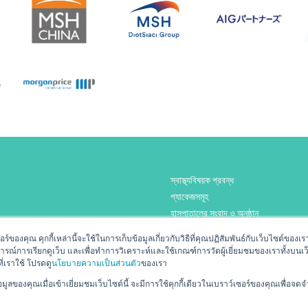
স্বাস্থ্যবিষয়ক প্রবন্ধ
প্যাকেজসমূহ
হাসপাতালের সংবাদ ও অনুষ্ঠান
গোপনীয়তা নীতি
เตอร์ของคุณ คุกกี้เหล่านี้จะใช้ในการเก็บข้อมูลเกี่ยวกับวิธีที่คุณปฏิสัมพันธ์กับเว็บไซต์
การณ์การเรียกดูเว็บ และเพื่อทำการวิเคราะห์และใช้เกณฑ์การวัดผู้เยี่ยมชมของเราทั้งบนเว็
Report to JCI on issues relat
ที่เราใช้ โปรดดู
นโยบายความเป็นส่วนตัว
ของเรา
safety.
ลของคุณเมื่อเข้าเยี่ยมชมเว็บไซต์นี้ จะมีการใช้คุกกี้เดียวในเบราว์เซอร์ของคุณเพื่อจดจ
or email us at
RMD@praram9.