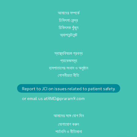
আমাদের সম্পর্কে
চিকিৎসা কেন্দ্র
চিকিৎসক খুঁজুন
অ্যাপয়েন্টমেন্ট
স্বাস্থ্যবিষয়ক প্রবন্ধ
প্যাকেজসমূহ
হাসপাতালের সংবাদ ও অনুষ্ঠান
গোপনীয়তা নীতি
Report to JCI on issues related to patient safety.
or email us at
RMD@praram9.com
আমাদের সঙ্গে যোগ দিন
যোগাযোগ করুন
শর্তাবলি ও নীতিমালা