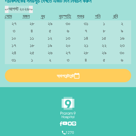
*চিকিৎসকের সময়সূচি দেখতে একটি দিন নির্বাচন করুন
«
‹
আগস্ট ২০২৬
›
»
সোম
মঙ্গল
বুধ
বৃহস্পতি
শুক্র
শনি
রবি
২৭
২৮
২৯
৩০
৩১
১
২
৩
৪
৫
৬
৭
৮
৯
১০
১১
১২
১৩
১৪
১৫
১৬
১৭
১৮
১৯
২০
২১
২২
২৩
২৪
২৫
২৬
২৭
২৮
২৯
৩০
৩১
১
২
৩
৪
৫
৬
অ্যাপয়েন্টমেন্ট
1270