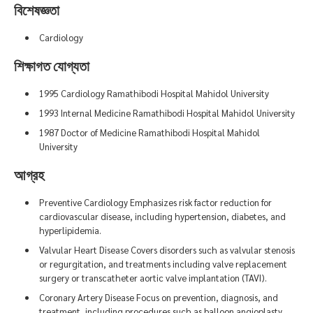
বিশেষজ্ঞতা
Cardiology
শিক্ষাগত যোগ্যতা
1995 Cardiology Ramathibodi Hospital Mahidol University
1993 Internal Medicine Ramathibodi Hospital Mahidol University
1987 Doctor of Medicine Ramathibodi Hospital Mahidol
University
আগ্রহ
Preventive Cardiology Emphasizes risk factor reduction for
cardiovascular disease, including hypertension, diabetes, and
hyperlipidemia.
Valvular Heart Disease Covers disorders such as valvular stenosis
or regurgitation, and treatments including valve replacement
surgery or transcatheter aortic valve implantation (TAVI).
Coronary Artery Disease Focus on prevention, diagnosis, and
treatment, including procedures such as balloon angioplasty