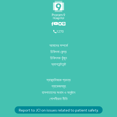
1270
আমাদের সম্পর্কে
চিকিৎসা কেন্দ্র
চিকিৎসক খুঁজুন
অ্যাপয়েন্টমেন্ট
স্বাস্থ্যবিষয়ক প্রবন্ধ
প্যাকেজসমূহ
হাসপাতালের সংবাদ ও অনুষ্ঠান
গোপনীয়তা নীতি
Report to JCI on issues related to patient safety.