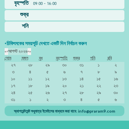
বৃহস্পতি
09:00 - 16:00
শুক্র
শনি
*চিকিৎসকের সময়সূচি দেখতে একটি দিন নির্বাচন করুন
«
‹
আগস্ট ২০২৬
›
»
সোম
মঙ্গল
বুধ
বৃহস্পতি
শুক্র
শনি
রবি
২৭
২৮
২৯
৩০
৩১
১
২
৩
৪
৫
৬
৭
৮
৯
১০
১১
১২
১৩
১৪
১৫
১৬
১৭
১৮
১৯
২০
২১
২২
২৩
২৪
২৫
২৬
২৭
২৮
২৯
৩০
৩১
১
২
৩
৪
৫
৬
অ্যাপয়েন্টমেন্ট শুধুমাত্র ইমেইলের মাধ্যমে করা যাবে:
info@praram9.com