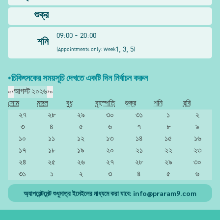
শুক্র
09:00 - 20:00
শনি
1, 3, 5
(
Appointments only: Week
)
*চিকিৎসকের সময়সূচি দেখতে একটি দিন নির্বাচন করুন
«
‹
আগস্ট ২০২৬
›
»
সোম
মঙ্গল
বুধ
বৃহস্পতি
শুক্র
শনি
রবি
২৭
২৮
২৯
৩০
৩১
১
২
৩
৪
৫
৬
৭
৮
৯
১০
১১
১২
১৩
১৪
১৫
১৬
১৭
১৮
১৯
২০
২১
২২
২৩
২৪
২৫
২৬
২৭
২৮
২৯
৩০
৩১
১
২
৩
৪
৫
৬
অ্যাপয়েন্টমেন্ট শুধুমাত্র ইমেইলের মাধ্যমে করা যাবে:
info@praram9.com