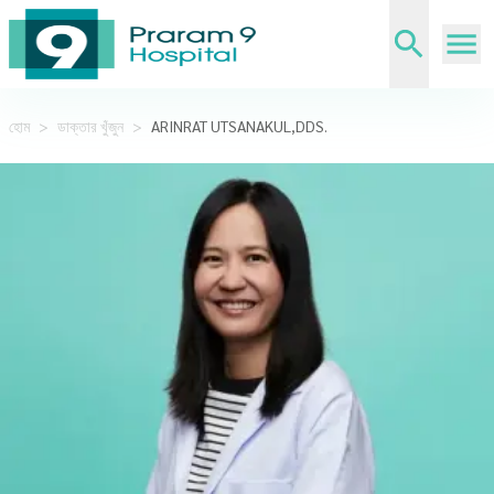
হোম
>
ডাক্তার খুঁজুন
>
ARINRAT UTSANAKUL,DDS.