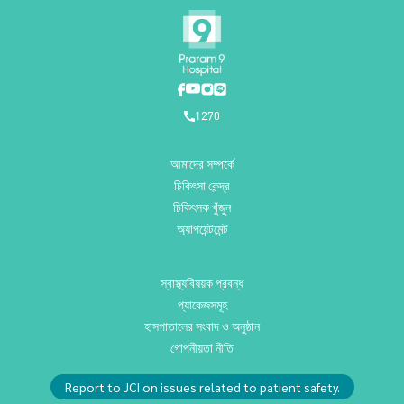
1270
আমাদের সম্পর্কে
চিকিৎসা কেন্দ্র
চিকিৎসক খুঁজুন
অ্যাপয়েন্টমেন্ট
স্বাস্থ্যবিষয়ক প্রবন্ধ
প্যাকেজসমূহ
হাসপাতালের সংবাদ ও অনুষ্ঠান
গোপনীয়তা নীতি
Report to JCI on issues related to patient safety.