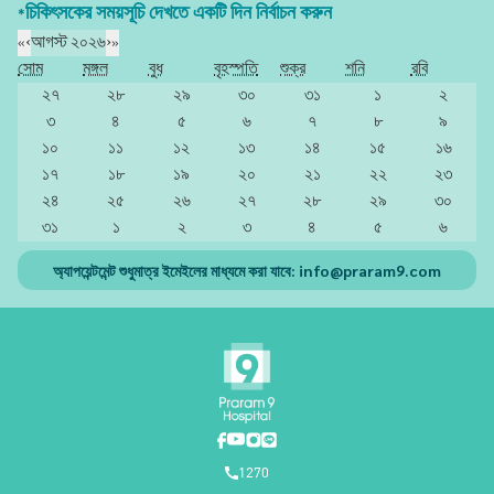
*চিকিৎসকের সময়সূচি দেখতে একটি দিন নির্বাচন করুন
«
‹
আগস্ট ২০২৬
›
»
সোম
মঙ্গল
বুধ
বৃহস্পতি
শুক্র
শনি
রবি
২৭
২৮
২৯
৩০
৩১
১
২
৩
৪
৫
৬
৭
৮
৯
১০
১১
১২
১৩
১৪
১৫
১৬
১৭
১৮
১৯
২০
২১
২২
২৩
২৪
২৫
২৬
২৭
২৮
২৯
৩০
৩১
১
২
৩
৪
৫
৬
অ্যাপয়েন্টমেন্ট শুধুমাত্র ইমেইলের মাধ্যমে করা যাবে:
info@praram9.com
1270