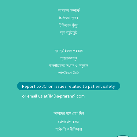
আমাদের সম্পর্কে
চিকিৎসা কেন্দ্র
চিকিৎসক খুঁজুন
অ্যাপয়েন্টমেন্ট
স্বাস্থ্যবিষয়ক প্রবন্ধ
প্যাকেজসমূহ
হাসপাতালের সংবাদ ও অনুষ্ঠান
গোপনীয়তা নীতি
Report to JCI on issues related to patient safety.
or email us at
RMD@praram9.com
আমাদের সঙ্গে যোগ দিন
যোগাযোগ করুন
শর্তাবলি ও নীতিমালা