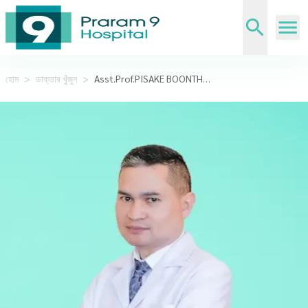
হোম
>
ডাক্তার খুঁজুন
>
Asst.Prof.PISAKE BOONTHAM,M.D.