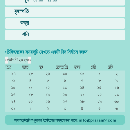
বুধ
09:00 - 12:00
বৃহস্পতি
শুক্র
শনি
*চিকিৎসকের সময়সূচি দেখতে একটি দিন নির্বাচন করুন
«
‹
আগস্ট ২০২৬
›
»
সোম
মঙ্গল
বুধ
বৃহস্পতি
শুক্র
শনি
রবি
২৭
২৮
২৯
৩০
৩১
১
২
৩
৪
৫
৬
৭
৮
৯
১০
১১
১২
১৩
১৪
১৫
১৬
১৭
১৮
১৯
২০
২১
২২
২৩
২৪
২৫
২৬
২৭
২৮
২৯
৩০
৩১
১
২
৩
৪
৫
৬
অ্যাপয়েন্টমেন্ট শুধুমাত্র ইমেইলের মাধ্যমে করা যাবে:
info@praram9.com