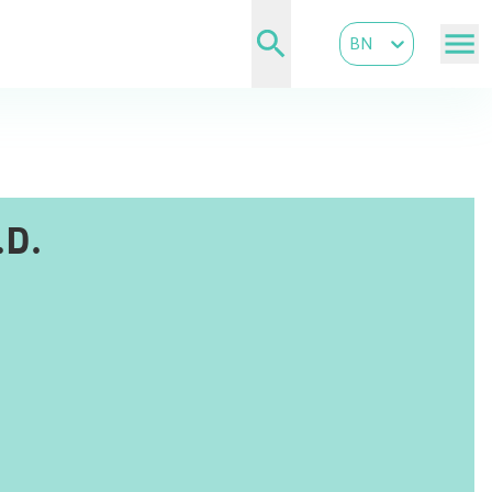
BN
D.