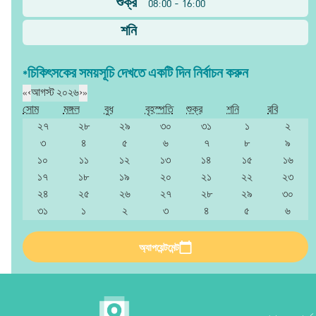
শুক্র
08:00 - 16:00
শনি
*চিকিৎসকের সময়সূচি দেখতে একটি দিন নির্বাচন করুন
«
‹
আগস্ট ২০২৬
›
»
সোম
মঙ্গল
বুধ
বৃহস্পতি
শুক্র
শনি
রবি
২৭
২৮
২৯
৩০
৩১
১
২
৩
৪
৫
৬
৭
৮
৯
১০
১১
১২
১৩
১৪
১৫
১৬
১৭
১৮
১৯
২০
২১
২২
২৩
২৪
২৫
২৬
২৭
২৮
২৯
৩০
৩১
১
২
৩
৪
৫
৬
অ্যাপয়েন্টমেন্ট