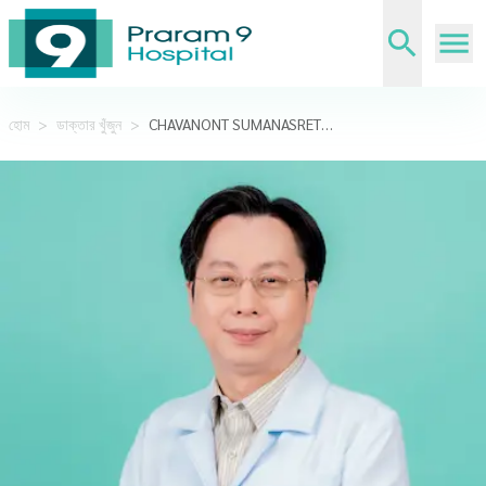
হোম
>
ডাক্তার খুঁজুন
>
CHAVANONT SUMANASRETHAKUL,M.D.