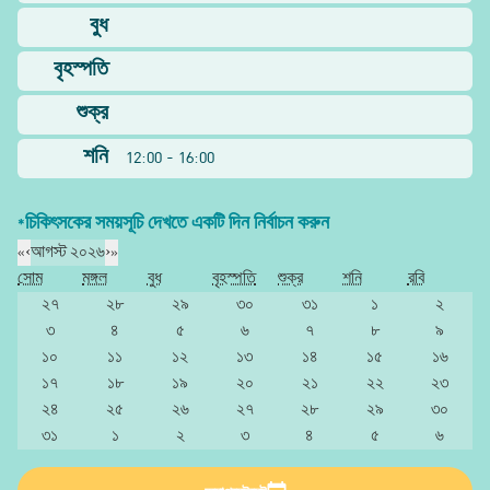
বুধ
বৃহস্পতি
শুক্র
শনি
12:00 - 16:00
*চিকিৎসকের সময়সূচি দেখতে একটি দিন নির্বাচন করুন
«
‹
আগস্ট ২০২৬
›
»
সোম
মঙ্গল
বুধ
বৃহস্পতি
শুক্র
শনি
রবি
২৭
২৮
২৯
৩০
৩১
১
২
৩
৪
৫
৬
৭
৮
৯
১০
১১
১২
১৩
১৪
১৫
১৬
১৭
১৮
১৯
২০
২১
২২
২৩
২৪
২৫
২৬
২৭
২৮
২৯
৩০
৩১
১
২
৩
৪
৫
৬