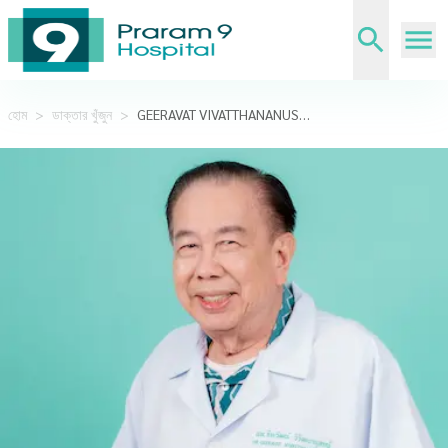
হোম
>
ডাক্তার খুঁজুন
>
GEERAVAT VIVATTHANANUSORN,MD.