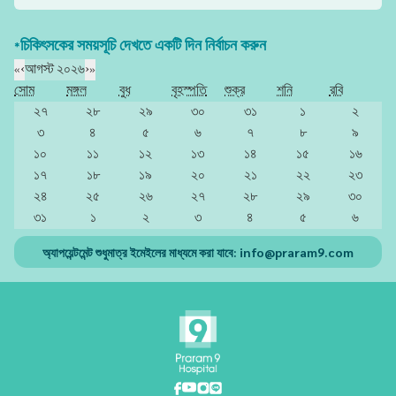
*চিকিৎসকের সময়সূচি দেখতে একটি দিন নির্বাচন করুন
«
‹
আগস্ট ২০২৬
›
»
সোম
মঙ্গল
বুধ
বৃহস্পতি
শুক্র
শনি
রবি
২৭
২৮
২৯
৩০
৩১
১
২
৩
৪
৫
৬
৭
৮
৯
১০
১১
১২
১৩
১৪
১৫
১৬
১৭
১৮
১৯
২০
২১
২২
২৩
২৪
২৫
২৬
২৭
২৮
২৯
৩০
৩১
১
২
৩
৪
৫
৬
অ্যাপয়েন্টমেন্ট শুধুমাত্র ইমেইলের মাধ্যমে করা যাবে:
info@praram9.com