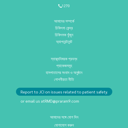
1270
আমাদের সম্পর্কে
চিকিৎসা কেন্দ্র
চিকিৎসক খুঁজুন
অ্যাপয়েন্টমেন্ট
স্বাস্থ্যবিষয়ক প্রবন্ধ
প্যাকেজসমূহ
হাসপাতালের সংবাদ ও অনুষ্ঠান
গোপনীয়তা নীতি
Report to JCI on issues related to patient safety.
or email us at
RMD@praram9.com
আমাদের সঙ্গে যোগ দিন
যোগাযোগ করুন