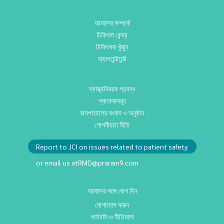
আমাদের সম্পর্কে
চিকিৎসা কেন্দ্র
চিকিৎসক খুঁজুন
অ্যাপয়েন্টমেন্ট
স্বাস্থ্যবিষয়ক প্রবন্ধ
প্যাকেজসমূহ
হাসপাতালের সংবাদ ও অনুষ্ঠান
গোপনীয়তা নীতি
Report to JCI on issues related to patient safety.
or email us at
RMD@praram9.com
আমাদের সঙ্গে যোগ দিন
যোগাযোগ করুন
শর্তাবলি ও নীতিমালা