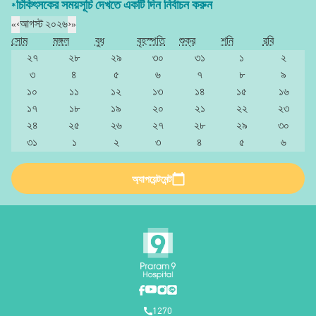
*চিকিৎসকের সময়সূচি দেখতে একটি দিন নির্বাচন করুন
«
‹
আগস্ট ২০২৬
›
»
সোম
মঙ্গল
বুধ
বৃহস্পতি
শুক্র
শনি
রবি
২৭
২৮
২৯
৩০
৩১
১
২
৩
৪
৫
৬
৭
৮
৯
১০
১১
১২
১৩
১৪
১৫
১৬
১৭
১৮
১৯
২০
২১
২২
২৩
২৪
২৫
২৬
২৭
২৮
২৯
৩০
৩১
১
২
৩
৪
৫
৬
অ্যাপয়েন্টমেন্ট
1270