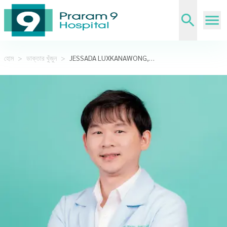
হোম
>
ডাক্তার খুঁজুন
>
JESSADA LUXKANAWONG,M.D.