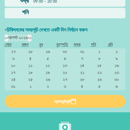
শুক্র
09:00 - 20:00
শনি
*চিকিৎসকের সময়সূচি দেখতে একটি দিন নির্বাচন করুন
«
‹
আগস্ট ২০২৬
›
»
সোম
মঙ্গল
বুধ
বৃহস্পতি
শুক্র
শনি
রবি
২৭
২৮
২৯
৩০
৩১
১
২
৩
৪
৫
৬
৭
৮
৯
১০
১১
১২
১৩
১৪
১৫
১৬
১৭
১৮
১৯
২০
২১
২২
২৩
২৪
২৫
২৬
২৭
২৮
২৯
৩০
৩১
১
২
৩
৪
৫
৬
অ্যাপয়েন্টমেন্ট