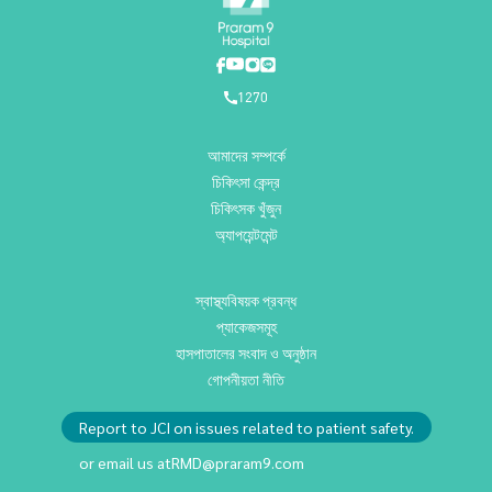
1270
আমাদের সম্পর্কে
চিকিৎসা কেন্দ্র
চিকিৎসক খুঁজুন
অ্যাপয়েন্টমেন্ট
স্বাস্থ্যবিষয়ক প্রবন্ধ
প্যাকেজসমূহ
হাসপাতালের সংবাদ ও অনুষ্ঠান
গোপনীয়তা নীতি
Report to JCI on issues related to patient safety.
or email us at
RMD@praram9.com