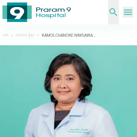
হোম
>
ডাক্তার খুঁজুন
>
KAMOLCHANOKE NIMSAWAS, M.D.