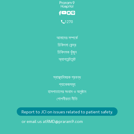
1270
আমাদের সম্পর্কে
চিকিৎসা কেন্দ্র
চিকিৎসক খুঁজুন
অ্যাপয়েন্টমেন্ট
স্বাস্থ্যবিষয়ক প্রবন্ধ
প্যাকেজসমূহ
হাসপাতালের সংবাদ ও অনুষ্ঠান
গোপনীয়তা নীতি
Report to JCI on issues related to patient safety.
or email us at
RMD@praram9.com