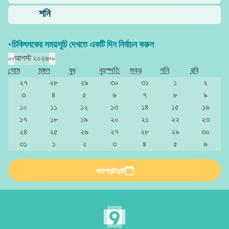
শনি
*চিকিৎসকের সময়সূচি দেখতে একটি দিন নির্বাচন করুন
«
‹
আগস্ট ২০২৬
›
»
সোম
মঙ্গল
বুধ
বৃহস্পতি
শুক্র
শনি
রবি
২৭
২৮
২৯
৩০
৩১
১
২
৩
৪
৫
৬
৭
৮
৯
১০
১১
১২
১৩
১৪
১৫
১৬
১৭
১৮
১৯
২০
২১
২২
২৩
২৪
২৫
২৬
২৭
২৮
২৯
৩০
৩১
১
২
৩
৪
৫
৬
অ্যাপয়েন্টমেন্ট