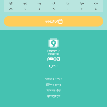
২৪
২৫
২৬
২৭
২৮
২৯
৩০
৩১
১
২
৩
৪
৫
৬
অ্যাপয়েন্টমেন্ট
1270
আমাদের সম্পর্কে
চিকিৎসা কেন্দ্র
চিকিৎসক খুঁজুন
অ্যাপয়েন্টমেন্ট