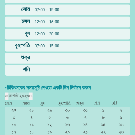
সোম
07:00 - 15:00
মঙ্গল
12:00 - 16:00
বুধ
12:00 - 20:00
বৃহস্পতি
07:00 - 15:00
শুক্র
শনি
*চিকিৎসকের সময়সূচি দেখতে একটি দিন নির্বাচন করুন
«
‹
আগস্ট ২০২৬
›
»
সোম
মঙ্গল
বুধ
বৃহস্পতি
শুক্র
শনি
রবি
২৭
২৮
২৯
৩০
৩১
১
২
৩
৪
৫
৬
৭
৮
৯
১০
১১
১২
১৩
১৪
১৫
১৬
১৭
১৮
১৯
২০
২১
২২
২৩