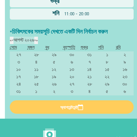
শুক্র
শনি
11:00 - 20:00
*চিকিৎসকের সময়সূচি দেখতে একটি দিন নির্বাচন করুন
«
‹
আগস্ট ২০২৬
›
»
সোম
মঙ্গল
বুধ
বৃহস্পতি
শুক্র
শনি
রবি
২৭
২৮
২৯
৩০
৩১
১
২
৩
৪
৫
৬
৭
৮
৯
১০
১১
১২
১৩
১৪
১৫
১৬
১৭
১৮
১৯
২০
২১
২২
২৩
২৪
২৫
২৬
২৭
২৮
২৯
৩০
৩১
১
২
৩
৪
৫
৬
অ্যাপয়েন্টমেন্ট