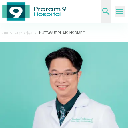
হোম
>
ডাক্তার খুঁজুন
>
NUTTAVUT PHAISINSOMBOON,M.D.