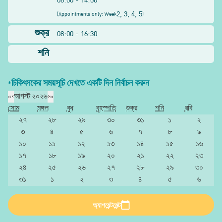
08:00 - 14:00
2, 3, 4, 5
(
Appointments only: Week
)
শুক্র
08:00 - 16:30
শনি
*চিকিৎসকের সময়সূচি দেখতে একটি দিন নির্বাচন করুন
«
‹
আগস্ট ২০২৬
›
»
সোম
মঙ্গল
বুধ
বৃহস্পতি
শুক্র
শনি
রবি
২৭
২৮
২৯
৩০
৩১
১
২
৩
৪
৫
৬
৭
৮
৯
১০
১১
১২
১৩
১৪
১৫
১৬
১৭
১৮
১৯
২০
২১
২২
২৩
২৪
২৫
২৬
২৭
২৮
২৯
৩০
৩১
১
২
৩
৪
৫
৬
অ্যাপয়েন্টমেন্ট