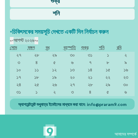
শুক্র
শনি
*চিকিৎসকের সময়সূচি দেখতে একটি দিন নির্বাচন করুন
«
‹
আগস্ট ২০২৬
›
»
সোম
মঙ্গল
বুধ
বৃহস্পতি
শুক্র
শনি
রবি
২৭
২৮
২৯
৩০
৩১
১
২
৩
৪
৫
৬
৭
৮
৯
১০
১১
১২
১৩
১৪
১৫
১৬
১৭
১৮
১৯
২০
২১
২২
২৩
২৪
২৫
২৬
২৭
২৮
২৯
৩০
৩১
১
২
৩
৪
৫
৬
অ্যাপয়েন্টমেন্ট শুধুমাত্র ইমেইলের মাধ্যমে করা যাবে:
info@praram9.com
আমাদের সম্পর্কে