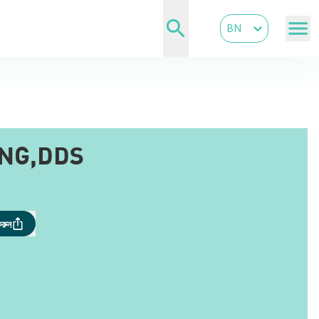
BN
NG,DDS
করুন