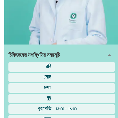
চিকিৎসকের উপস্থিতির সময়সূচি
রবি
সোম
মঙ্গল
বুধ
বৃহস্পতি
13:00 - 16:00