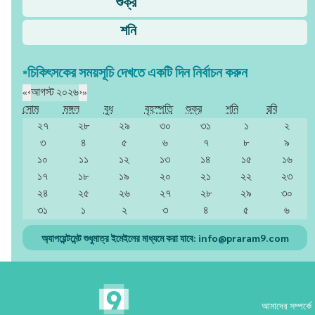
শুক্র
শনি
*চিকিৎসকের সময়সূচি দেখতে একটি দিন নির্বাচন করুন
«
‹
আগস্ট ২০২৬
›
»
সোম
মঙ্গল
বুধ
বৃহস্পতি
শুক্র
শনি
রবি
২৭
২৮
২৯
৩০
৩১
১
২
৩
৪
৫
৬
৭
৮
৯
১০
১১
১২
১৩
১৪
১৫
১৬
১৭
১৮
১৯
২০
২১
২২
২৩
২৪
২৫
২৬
২৭
২৮
২৯
৩০
৩১
১
২
৩
৪
৫
৬
অ্যাপয়েন্টমেন্ট শুধুমাত্র ইমেইলের মাধ্যমে করা যাবে:
info@praram9.com
আমাদের সম্পর্কে