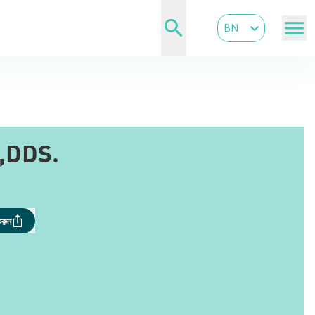
BN
,DDS.
করুন