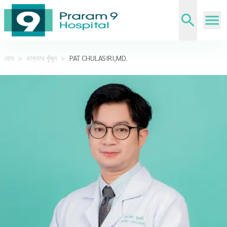
হোম
>
ডাক্তার খুঁজুন
>
PAT CHULASIRI,MD.