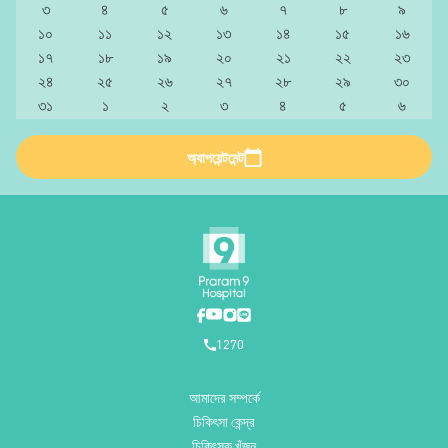
৩
৪
৫
৬
৭
৮
৯
১০
১১
১২
১৩
১৪
১৫
১৬
১৭
১৮
১৯
২০
২১
২২
২৩
২৪
২৫
২৬
২৭
২৮
২৯
৩০
৩১
১
২
৩
৪
৫
৬
অ্যাপয়েন্টমেন্ট
1270
আমাদের সম্পর্কে
চিকিৎসা কেন্দ্র
চিকিৎসক খুঁজুন