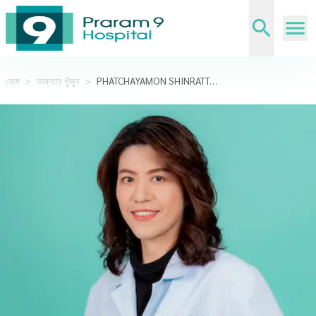
হোম
>
ডাক্তার খুঁজুন
>
PHATCHAYAMON SHINRATTANAROJ,M.D.