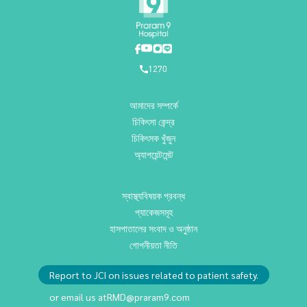
1270
আমাদের সম্পর্কে
চিকিৎসা কেন্দ্র
চিকিৎসক খুঁজুন
অ্যাপয়েন্টমেন্ট
স্বাস্থ্যবিষয়ক প্রবন্ধ
প্যাকেজসমূহ
হাসপাতালের সংবাদ ও অনুষ্ঠান
গোপনীয়তা নীতি
Report to JCI on issues related to patient safety.
or email us at
RMD@praram9.com