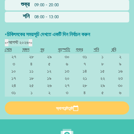
শুক্র
09:00 - 20:00
শনি
08:00 - 13:00
*চিকিৎসকের সময়সূচি দেখতে একটি দিন নির্বাচন করুন
«
‹
আগস্ট ২০২৬
›
»
সোম
মঙ্গল
বুধ
বৃহস্পতি
শুক্র
শনি
রবি
২৭
২৮
২৯
৩০
৩১
১
২
৩
৪
৫
৬
৭
৮
৯
১০
১১
১২
১৩
১৪
১৫
১৬
১৭
১৮
১৯
২০
২১
২২
২৩
২৪
২৫
২৬
২৭
২৮
২৯
৩০
৩১
১
২
৩
৪
৫
৬
অ্যাপয়েন্টমেন্ট