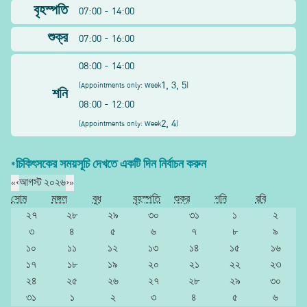
বৃহস্পতি
07:00 - 14:00
শুক্র
07:00 - 16:00
08:00 - 14:00
1, 3, 5
(
Appointments only: Week
)
শনি
08:00 - 12:00
2, 4
(
Appointments only: Week
)
*চিকিৎসকের সময়সূচি দেখতে একটি দিন নির্বাচন করুন
«
‹
আগস্ট ২০২৬
›
»
সোম
মঙ্গল
বুধ
বৃহস্পতি
শুক্র
শনি
রবি
২৭
২৮
২৯
৩০
৩১
১
২
৩
৪
৫
৬
৭
৮
৯
১০
১১
১২
১৩
১৪
১৫
১৬
১৭
১৮
১৯
২০
২১
২২
২৩
২৪
২৫
২৬
২৭
২৮
২৯
৩০
৩১
১
২
৩
৪
৫
৬