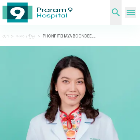
হোম
>
ডাক্তার খুঁজুন
>
PHONPITCHAYA BOONDEE,MD.