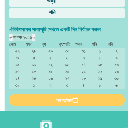
শুক্র
শনি
*চিকিৎসকের সময়সূচি দেখতে একটি দিন নির্বাচন করুন
«
‹
আগস্ট ২০২৬
›
»
সোম
মঙ্গল
বুধ
বৃহস্পতি
শুক্র
শনি
রবি
২৭
২৮
২৯
৩০
৩১
১
২
৩
৪
৫
৬
৭
৮
৯
১০
১১
১২
১৩
১৪
১৫
১৬
১৭
১৮
১৯
২০
২১
২২
২৩
২৪
২৫
২৬
২৭
২৮
২৯
৩০
৩১
১
২
৩
৪
৫
৬
অ্যাপয়েন্টমেন্ট