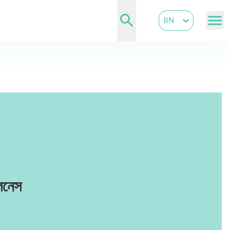
BN
েলনেস