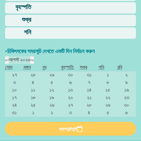
বৃহস্পতি
শুক্র
শনি
*চিকিৎসকের সময়সূচি দেখতে একটি দিন নির্বাচন করুন
«
‹
আগস্ট ২০২৬
›
»
সোম
মঙ্গল
বুধ
বৃহস্পতি
শুক্র
শনি
রবি
২৭
২৮
২৯
৩০
৩১
১
২
৩
৪
৫
৬
৭
৮
৯
১০
১১
১২
১৩
১৪
১৫
১৬
১৭
১৮
১৯
২০
২১
২২
২৩
২৪
২৫
২৬
২৭
২৮
২৯
৩০
৩১
১
২
৩
৪
৫
৬
অ্যাপয়েন্টমেন্ট