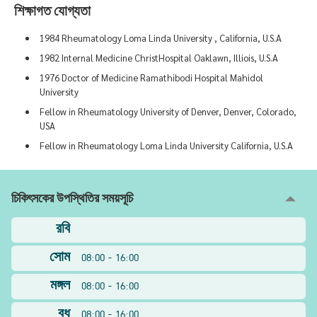
শিক্ষাগত যোগ্যতা
1984 Rheumatology Loma Linda University , California, U.S.A
1982 Internal Medicine ChristHospital Oaklawn, Illiois, U.S.A
1976 Doctor of Medicine Ramathibodi Hospital Mahidol
University
Fellow in Rheumatology University of Denver, Denver, Colorado,
USA
Fellow in Rheumatology Loma Linda University California, U.S.A
চিকিৎসকের উপস্থিতির সময়সূচি
রবি
সোম
08:00 - 16:00
মঙ্গল
08:00 - 16:00
বুধ
08:00 - 16:00