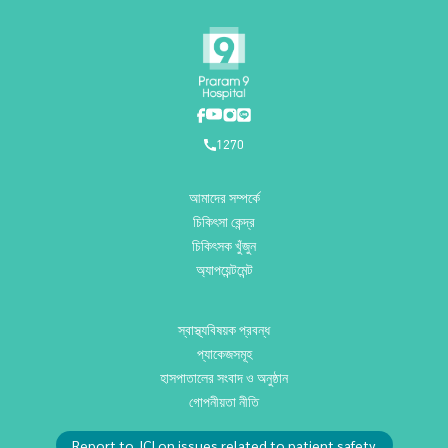
1270
আমাদের সম্পর্কে
চিকিৎসা কেন্দ্র
চিকিৎসক খুঁজুন
অ্যাপয়েন্টমেন্ট
স্বাস্থ্যবিষয়ক প্রবন্ধ
প্যাকেজসমূহ
হাসপাতালের সংবাদ ও অনুষ্ঠান
গোপনীয়তা নীতি
Report to JCI on issues related to patient safety.