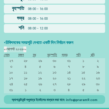
বৃহস্পতি
08:00 - 16:00
শুক্র
08:00 - 16:00
শনি
08:00 - 12:00
*চিকিৎসকের সময়সূচি দেখতে একটি দিন নির্বাচন করুন
«
‹
আগস্ট ২০২৬
›
»
সোম
মঙ্গল
বুধ
বৃহস্পতি
শুক্র
শনি
রবি
২৭
২৮
২৯
৩০
৩১
১
২
৩
৪
৫
৬
৭
৮
৯
১০
১১
১২
১৩
১৪
১৫
১৬
১৭
১৮
১৯
২০
২১
২২
২৩
২৪
২৫
২৬
২৭
২৮
২৯
৩০
৩১
১
২
৩
৪
৫
৬
অ্যাপয়েন্টমেন্ট শুধুমাত্র ইমেইলের মাধ্যমে করা যাবে:
info@praram9.com