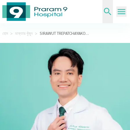
হোম
>
ডাক্তার খুঁজুন
>
SIRAWUT TREPATCHAYAKORN,M.D