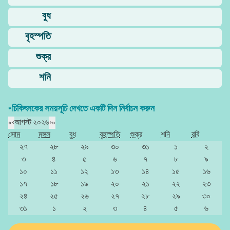
বুধ
বৃহস্পতি
শুক্র
শনি
*চিকিৎসকের সময়সূচি দেখতে একটি দিন নির্বাচন করুন
«
‹
আগস্ট ২০২৬
›
»
সোম
মঙ্গল
বুধ
বৃহস্পতি
শুক্র
শনি
রবি
২৭
২৮
২৯
৩০
৩১
১
২
৩
৪
৫
৬
৭
৮
৯
১০
১১
১২
১৩
১৪
১৫
১৬
১৭
১৮
১৯
২০
২১
২২
২৩
২৪
২৫
২৬
২৭
২৮
২৯
৩০
৩১
১
২
৩
৪
৫
৬