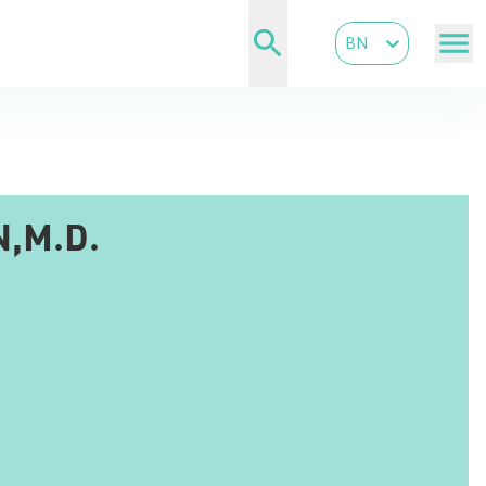
BN
,M.D.