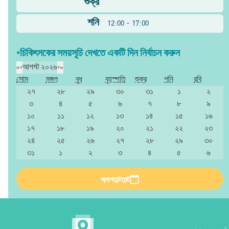
শুক্র
শনি
12:00 - 17:00
*চিকিৎসকের সময়সূচি দেখতে একটি দিন নির্বাচন করুন
«
‹
আগস্ট ২০২৬
›
»
সোম
মঙ্গল
বুধ
বৃহস্পতি
শুক্র
শনি
রবি
২৭
২৮
২৯
৩০
৩১
১
২
৩
৪
৫
৬
৭
৮
৯
১০
১১
১২
১৩
১৪
১৫
১৬
১৭
১৮
১৯
২০
২১
২২
২৩
২৪
২৫
২৬
২৭
২৮
২৯
৩০
৩১
১
২
৩
৪
৫
৬
অ্যাপয়েন্টমেন্ট