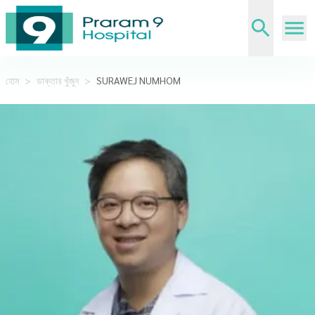
হোম
>
ডাক্তার খুঁজুন
>
SURAWEJ NUMHOM