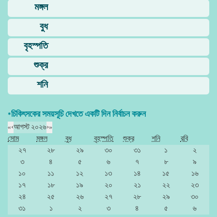
মঙ্গল
বুধ
বৃহস্পতি
শুক্র
শনি
*চিকিৎসকের সময়সূচি দেখতে একটি দিন নির্বাচন করুন
«
‹
আগস্ট ২০২৬
›
»
সোম
মঙ্গল
বুধ
বৃহস্পতি
শুক্র
শনি
রবি
২৭
২৮
২৯
৩০
৩১
১
২
৩
৪
৫
৬
৭
৮
৯
১০
১১
১২
১৩
১৪
১৫
১৬
১৭
১৮
১৯
২০
২১
২২
২৩
২৪
২৫
২৬
২৭
২৮
২৯
৩০
৩১
১
২
৩
৪
৫
৬