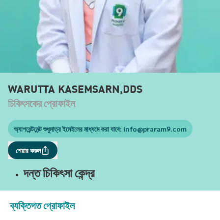
WARUTTA KASEMSARN,DDS
চিকিৎসকের প্রোফাইল
অ্যাপয়েন্টমেন্ট শুধুমাত্র ইমেইলের মাধ্যমে করা যাবে:
info@praram9.com
শেয়ার করুন
দন্ত চিকিৎসা কেন্দ্র
ব্যক্তিগত প্রোফাইল