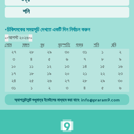
শুক্র
শনি
*চিকিৎসকের সময়সূচি দেখতে একটি দিন নির্বাচন করুন
«
‹
আগস্ট ২০২৬
›
»
সোম
মঙ্গল
বুধ
বৃহস্পতি
শুক্র
শনি
রবি
২৭
২৮
২৯
৩০
৩১
১
২
৩
৪
৫
৬
৭
৮
৯
১০
১১
১২
১৩
১৪
১৫
১৬
১৭
১৮
১৯
২০
২১
২২
২৩
২৪
২৫
২৬
২৭
২৮
২৯
৩০
৩১
১
২
৩
৪
৫
৬
অ্যাপয়েন্টমেন্ট শুধুমাত্র ইমেইলের মাধ্যমে করা যাবে:
info@praram9.com