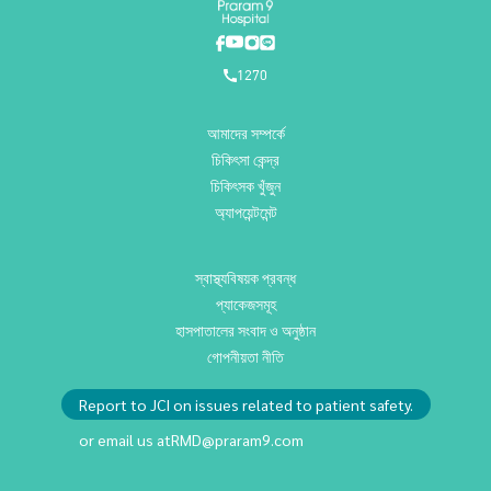
1270
আমাদের সম্পর্কে
চিকিৎসা কেন্দ্র
চিকিৎসক খুঁজুন
অ্যাপয়েন্টমেন্ট
স্বাস্থ্যবিষয়ক প্রবন্ধ
প্যাকেজসমূহ
হাসপাতালের সংবাদ ও অনুষ্ঠান
গোপনীয়তা নীতি
Report to JCI on issues related to patient safety.
or email us at
RMD@praram9.com