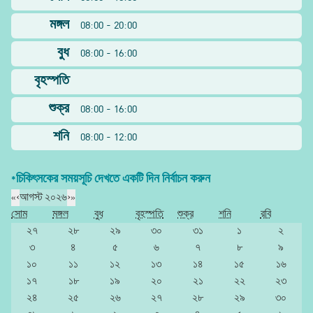
মঙ্গল
08:00 - 20:00
বুধ
08:00 - 16:00
বৃহস্পতি
শুক্র
08:00 - 16:00
শনি
08:00 - 12:00
*চিকিৎসকের সময়সূচি দেখতে একটি দিন নির্বাচন করুন
«
‹
আগস্ট ২০২৬
›
»
সোম
মঙ্গল
বুধ
বৃহস্পতি
শুক্র
শনি
রবি
২৭
২৮
২৯
৩০
৩১
১
২
৩
৪
৫
৬
৭
৮
৯
১০
১১
১২
১৩
১৪
১৫
১৬
১৭
১৮
১৯
২০
২১
২২
২৩
২৪
২৫
২৬
২৭
২৮
২৯
৩০