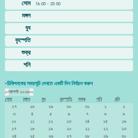
সোম
16:00 - 20:00
মঙ্গল
বুধ
বৃহস্পতি
শুক্র
শনি
*চিকিৎসকের সময়সূচি দেখতে একটি দিন নির্বাচন করুন
«
‹
আগস্ট ২০২৬
›
»
সোম
মঙ্গল
বুধ
বৃহস্পতি
শুক্র
শনি
রবি
২৭
২৮
২৯
৩০
৩১
১
২
৩
৪
৫
৬
৭
৮
৯
১০
১১
১২
১৩
১৪
১৫
১৬
১৭
১৮
১৯
২০
২১
২২
২৩
২৪
২৫
২৬
২৭
২৮
২৯
৩০