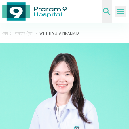
হোম
>
ডাক্তার খুঁজুন
>
WITHITA UTAINRAT,M.D.