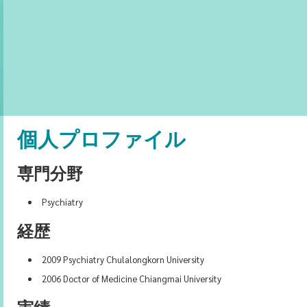
個人プロファイル
専門分野
Psychiatry
経歴
2009 Psychiatry Chulalongkorn University
2006 Doctor of Medicine Chiangmai University