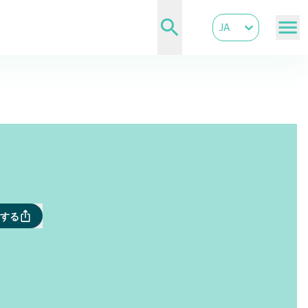
JA
アする