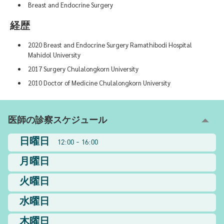
Breast and Endocrine Surgery
経歴
2020 Breast and Endocrine Surgery Ramathibodi Hospital
Mahidol University
2017 Surgery Chulalongkorn University
2010 Doctor of Medicine Chulalongkorn University
医師の診察スケジュール
日曜日
12:00 - 16:00
月曜日
火曜日
水曜日
木曜日